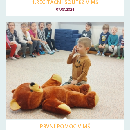
1.RECITAČNÍ SOUTĚŽ V MŠ
07.03.2024
PRVNÍ POMOC V MŠ