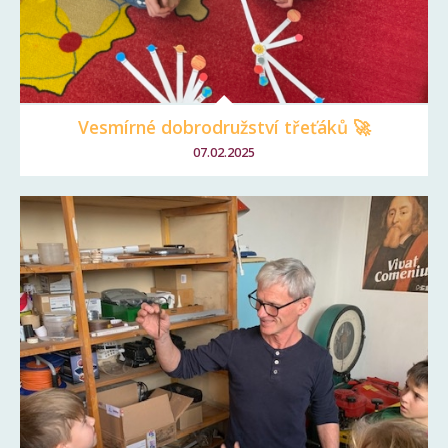
Vesmírné dobrodružství třeťáků 🚀
07.02.2025