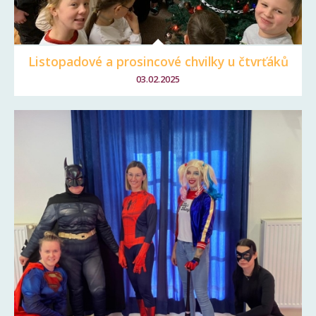
Listopadové a prosincové chvilky u čtvrťáků
03.02.2025