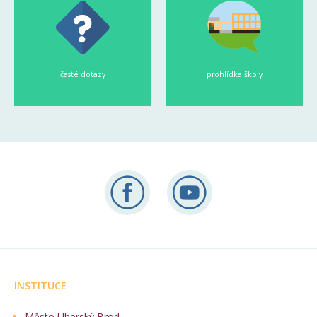
časté dotazy
prohlídka školy
INSTITUCE
Město Uherský Brod