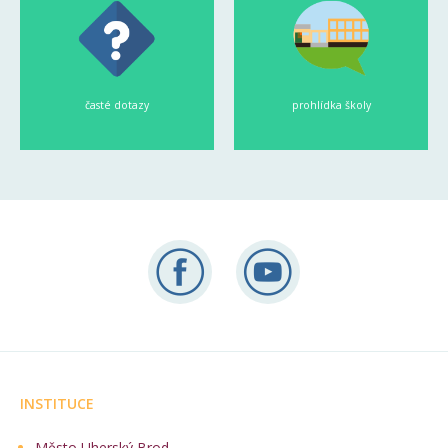
časté dotazy
prohlídka školy
INSTITUCE
Město Uherský Brod