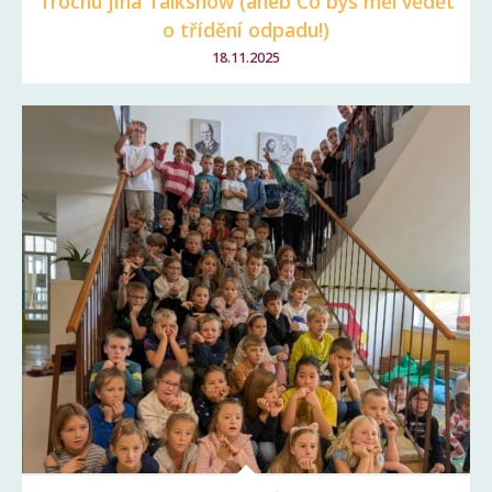
Trochu jiná Talkshow (aneb Co bys měl vědět
o třídění odpadu!)
18.11.2025