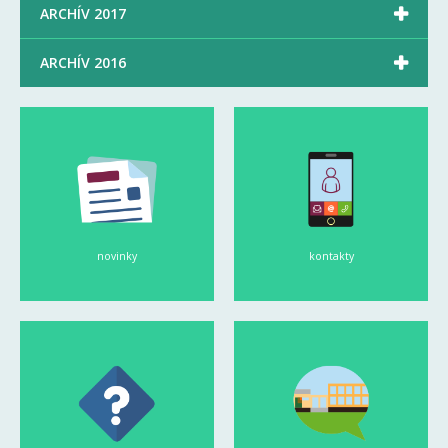

ARCHÍV 2017

ARCHÍV 2016
novinky
kontakty