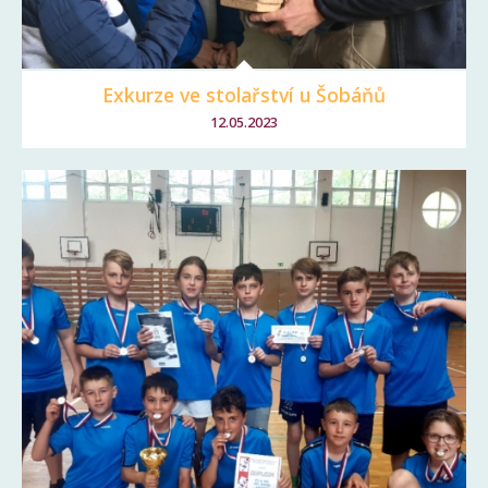
Exkurze ve stolařství u Šobáňů
12.05.2023