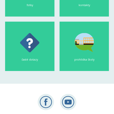
fotky
kontakty
časté dotazy
prohlídka školy