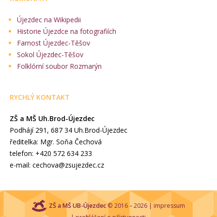
Újezdec na Wikipedii
Historie Újezdce na fotografiích
Farnost Újezdec-Těšov
Sokol Újezdec-Těšov
Folklórní soubor Rozmarýn
RYCHLÝ KONTAKT
ZŠ a MŠ Uh.Brod-Újezdec
Podhájí 291, 687 34 Uh.Brod-Újezdec
ředitelka: Mgr. Soňa Čechová
telefon: +420 572 634 233
e-mail: cechova@zsujezdec.cz
ZŠ a MŠ UB-Újezdec
© 2016 – 2026 |
impressum