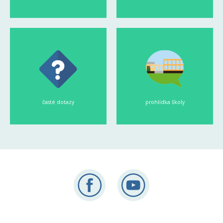
časté dotazy
prohlídka školy