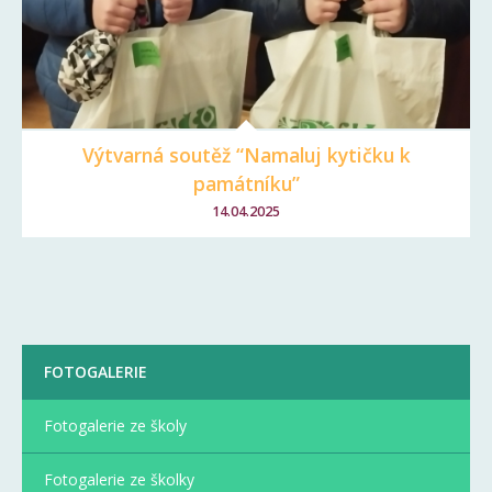
Výtvarná soutěž “Namaluj kytičku k
památníku”
14.04.2025
FOTOGALERIE
Fotogalerie ze školy
Fotogalerie ze školky