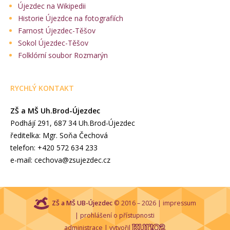
Újezdec na Wikipedii
Historie Újezdce na fotografiích
Farnost Újezdec-Těšov
Sokol Újezdec-Těšov
Folklórní soubor Rozmarýn
RYCHLÝ KONTAKT
ZŠ a MŠ Uh.Brod-Újezdec
Podhájí 291, 687 34 Uh.Brod-Újezdec
ředitelka: Mgr. Soňa Čechová
telefon: +420 572 634 233
e-mail: cechova@zsujezdec.cz
ZŠ a MŠ UB-Újezdec
© 2016 – 2026 |
impressum
|
prohlášení o přístupnosti
administrace
| vytvořil