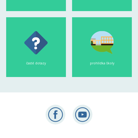
časté dotazy
prohlídka školy