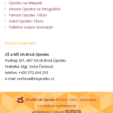
Újezdec na Wikipedii
Historie Újezdce na fotografiích
Farnost Újezdec-Těšov
Sokol Újezdec-Těšov
Folklórní soubor Rozmarýn
RYCHLÝ KONTAKT
ZŠ a MŠ Uh.Brod-Újezdec
Podhájí 291, 687 34 Uh.Brod-Újezdec
ředitelka: Mgr. Soňa Čechová
telefon: +420 572 634 233
e-mail: cechova@zsujezdec.cz
ZŠ a MŠ UB-Újezdec
© 2016 – 2026 |
impressum
|
prohlášení o přístupnosti
administrace
| vytvořil