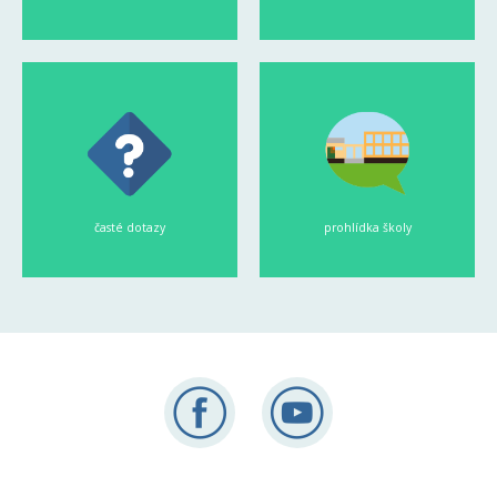
časté dotazy
prohlídka školy