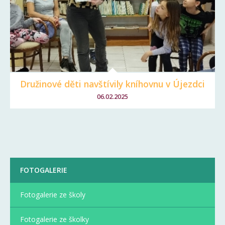
Družinové děti navštívily kníhovnu v Újezdci
06.02.2025
FOTOGALERIE
Fotogalerie ze školy
Fotogalerie ze školky