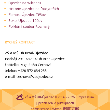
Újezdec na Wikipedii
Historie Újezdce na fotografiích
Farnost Újezdec-Těšov
Sokol Újezdec-Těšov
Folklórní soubor Rozmarýn
RYCHLÝ KONTAKT
ZŠ a MŠ Uh.Brod-Újezdec
Podhájí 291, 687 34 Uh.Brod-Újezdec
ředitelka: Mgr. Soňa Čechová
telefon: +420 572 634 233
e-mail: cechova@zsujezdec.cz
ZŠ a MŠ UB-Újezdec
© 2016 – 2026 |
impressum
|
prohlášení o přístupnosti
administrace
| vytvořil