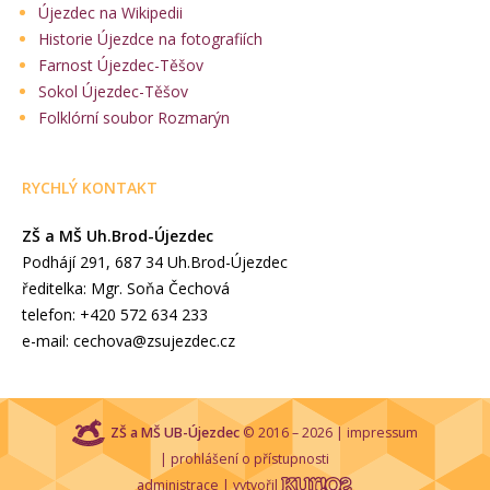
Újezdec na Wikipedii
Historie Újezdce na fotografiích
Farnost Újezdec-Těšov
Sokol Újezdec-Těšov
Folklórní soubor Rozmarýn
RYCHLÝ KONTAKT
ZŠ a MŠ Uh.Brod-Újezdec
Podhájí 291, 687 34 Uh.Brod-Újezdec
ředitelka: Mgr. Soňa Čechová
telefon: +420 572 634 233
e-mail: cechova@zsujezdec.cz
ZŠ a MŠ UB-Újezdec
© 2016 – 2026 |
impressum
|
prohlášení o přístupnosti
administrace
| vytvořil