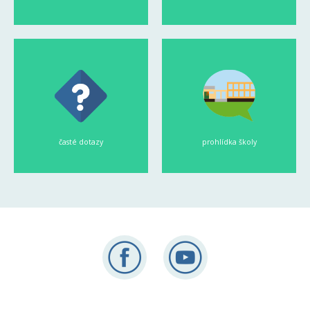
časté dotazy
prohlídka školy