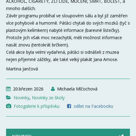
ALKOHOL, CIGARETY, ZLÍ LIDÉ, MUČENÍ, SMRT, BOLEST, a
mnoho dalších.
Závěr programu probíhal ve sloupovém sálu a byl již zaměřen
více pohybově a humorně. Páťáci chytali do svých mozků (tyč s
plastovým kelímkem) nabyté informace (barevné lístečky).
Protože jich však moc nezachytili, měli možnost informace
nasát znovu (tentokrát brčkem).
Celá akce byla velmi vydařená, páťáci si odnášeli z muzea
nejen příjemné zážitky, ale také velký plakát Jana Amose.
Martina Jančová
20.březen 2026
Michaela Mlčochová
Novinky
,
Novinky ze školy
Fotogalerie k příspěvku
sdílet na Facebooku