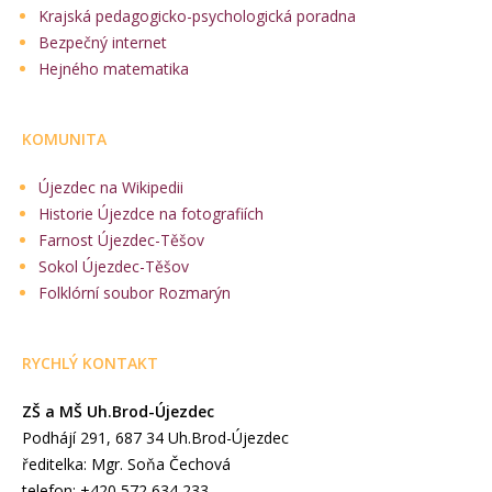
Krajská pedagogicko-psychologická poradna
Bezpečný internet
Hejného matematika
KOMUNITA
Újezdec na Wikipedii
Historie Újezdce na fotografiích
Farnost Újezdec-Těšov
Sokol Újezdec-Těšov
Folklórní soubor Rozmarýn
RYCHLÝ KONTAKT
ZŠ a MŠ Uh.Brod-Újezdec
Podhájí 291, 687 34 Uh.Brod-Újezdec
ředitelka: Mgr. Soňa Čechová
telefon: +420 572 634 233