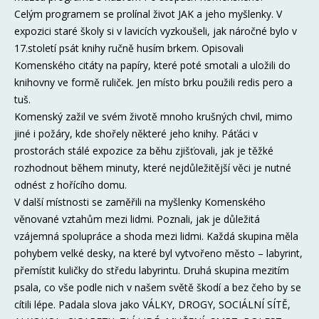
Celým programem se prolínal život JAK a jeho myšlenky. V
expozici staré školy si v lavicích vyzkoušeli, jak náročné bylo v
17.století psát knihy ručně husím brkem. Opisovali
Komenského citáty na papíry, které poté smotali a uložili do
knihovny ve formě ruliček. Jen místo brku použili redis pero a
tuš.
Komenský zažil ve svém životě mnoho krušných chvil, mimo
jiné i požáry, kde shořely některé jeho knihy. Páťáci v
prostorách stálé expozice za běhu zjišťovali, jak je těžké
rozhodnout během minuty, které nejdůležitější věci je nutné
odnést z hořícího domu.
V další místnosti se zaměřili na myšlenky Komenského
věnované vztahům mezi lidmi. Poznali, jak je důležitá
vzájemná spolupráce a shoda mezi lidmi. Každá skupina měla
pohybem velké desky, na které byl vytvořeno město – labyrint,
přemístit kuličky do středu labyrintu. Druhá skupina mezitím
psala, co vše podle nich v našem světě škodí a bez čeho by se
cítili lépe. Padala slova jako VÁLKY, DROGY, SOCIÁLNÍ SÍTĚ,