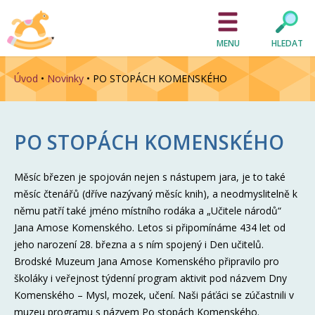
MENU
HLEDAT
Úvod
•
Novinky
•
PO STOPÁCH KOMENSKÉHO
PO STOPÁCH KOMENSKÉHO
Měsíc březen je spojován nejen s nástupem jara, je to také
měsíc čtenářů (dříve nazývaný měsíc knih), a neodmyslitelně k
němu patří také jméno místního rodáka a „Učitele národů“
Jana Amose Komenského. Letos si připomínáme 434 let od
jeho narození 28. března a s ním spojený i Den učitelů.
Brodské Muzeum Jana Amose Komenského připravilo pro
školáky i veřejnost týdenní program aktivit pod názvem Dny
Komenského – Mysl, mozek, učení. Naši páťáci se zúčastnili v
muzeu programu s názvem Po stopách Komenského.