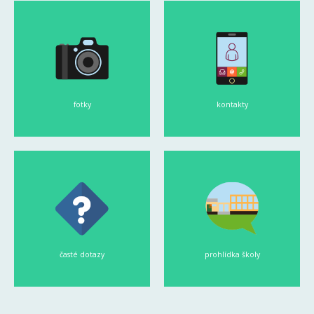
fotky
kontakty
časté dotazy
prohlídka školy