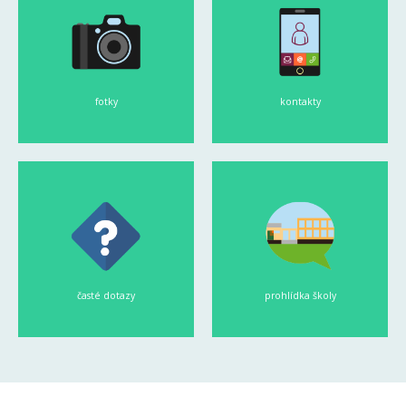
fotky
kontakty
časté dotazy
prohlídka školy