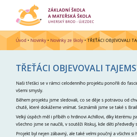
Úvod
•
Novinky
•
Novinky ze školy
•
TŘEŤÁCI OBJEVOVALI T
TŘEŤÁCI OBJEVOVALI TAJEMS
Naši třeťáci se v rámci celodenního projektu ponořili do fasci
všemi smysly.
Během projektu jsme sledovali, co se děje s potravou od chvíl
chutě, které dokážeme vnímat. Seznámili jsme se také s Brail
Velký úspěch měl i příběh o hrdinovi Achillovi, díky kterému j
všechno jsme se naučili, v soutěži
Riskuj
, kde děti předvedly 
Projekt byl nejen zábavný, ale také velmi poučný a všichni si h