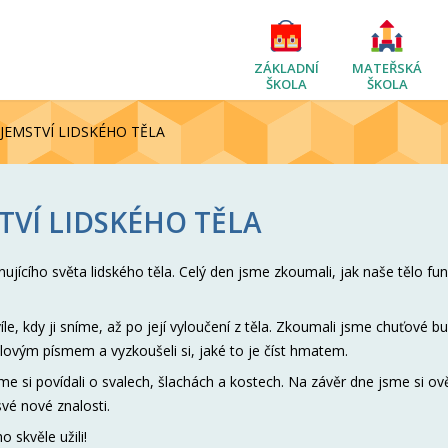
ZÁKLADNÍ
MATEŘSKÁ
ŠKOLA
ŠKOLA
AJEMSTVÍ LIDSKÉHO TĚLA
TVÍ LIDSKÉHO TĚLA
nujícího světa lidského těla. Celý den jsme zkoumali, jak naše tělo fun
e, kdy ji sníme, až po její vyloučení z těla. Zkoumali jsme chuťové b
lovým písmem a vyzkoušeli si, jaké to je číst hmatem.
sme si povídali o svalech, šlachách a kostech. Na závěr dne jsme si ověř
své nové znalosti.
o skvěle užili!