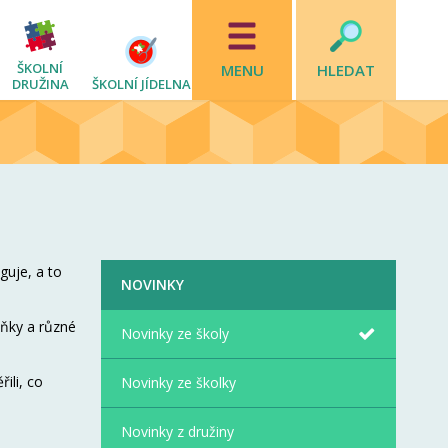
ŠKOLNÍ
MENU
HLEDAT
DRUŽINA
ŠKOLNÍ JÍDELNA
guje, a to
NOVINKY
uňky a různé
Novinky ze školy
ili, co
Novinky ze školky
Novinky z družiny