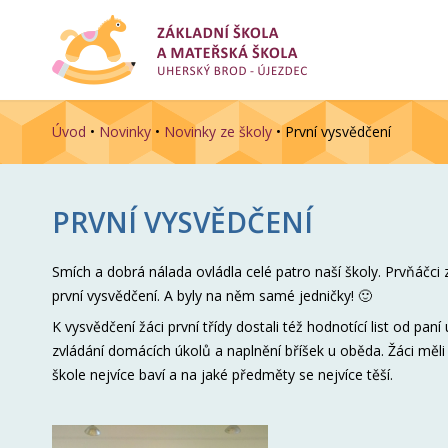
Úvod
•
Novinky
•
Novinky ze školy
•
První vysvědčení
PRVNÍ VYSVĚDČENÍ
Smích a dobrá nálada ovládla celé patro naší školy. Prvňáčci 
první vysvědčení. A byly na něm samé jedničky! 🙂
K vysvědčení žáci první třídy dostali též hodnotící list od pan
zvládání domácích úkolů a naplnění bříšek u oběda. Žáci měli 
škole nejvíce baví a na jaké předměty se nejvíce těší.