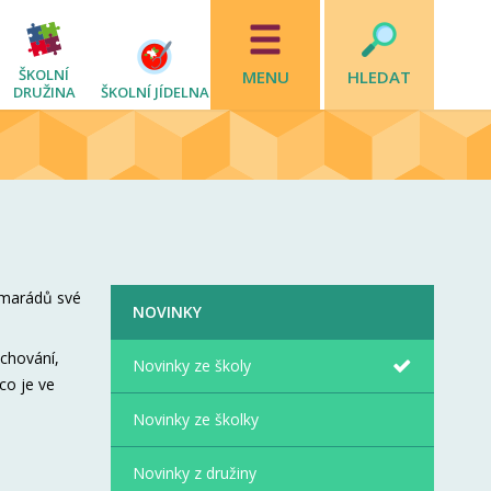
ŠKOLNÍ
MENU
HLEDAT
DRUŽINA
ŠKOLNÍ JÍDELNA
kamarádů své
NOVINKY
 chování,
Novinky ze školy
co je ve
Novinky ze školky
Novinky z družiny