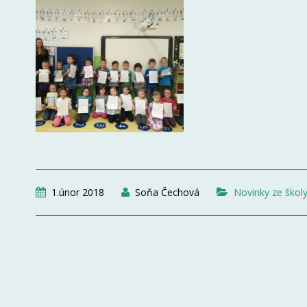
1.únor 2018
Soňa Čechová
Novinky ze škol