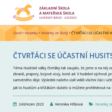
Úvod
•
Novinky
•
Novinky ze školy
•
ČTVRŤÁCI SE ÚČASTNÍ 
ČTVRŤÁCI SE ÚČASTNÍ HUSI
Téma Husitské války čtvrťáky tak zaujalo, že jsme si na něj sec
zbraně, prapory, bojové vozy, koně ad. V hudební výchově js
samotného děje. Výsledek našeho úsilí viděli všichni žáci i učite
Jak to husitům a křižákům slušelo si můžete prohlédnout na 
24.březen 2023
Veronika Hřibová
Novinky z