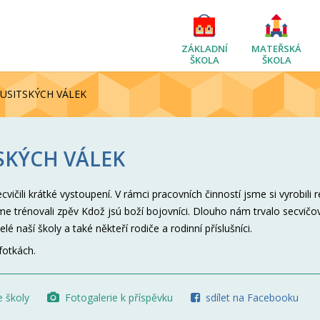
ZÁKLADNÍ
MATEŘSKÁ
ŠKOLA
ŠKOLA
HUSITSKÝCH VÁLEK
TSKÝCH VÁLEK
vičili krátké vystoupení. V rámci pracovních činností jsme si vyrobili r
me trénovali zpěv Kdož jsú boží bojovníci. Dlouho nám trvalo secvičo
lé naší školy a také někteří rodiče a rodinní příslušníci.
fotkách.
e školy
Fotogalerie k příspěvku
sdílet na Facebooku