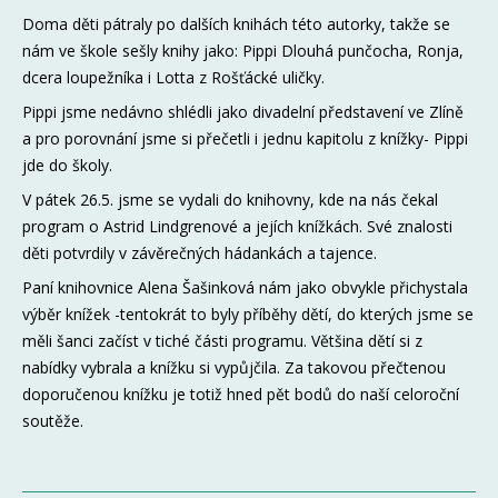
Doma děti pátraly po dalších knihách této autorky, takže se
nám ve škole sešly knihy jako: Pippi Dlouhá punčocha, Ronja,
dcera loupežníka i Lotta z Rošťácké uličky.
Pippi jsme nedávno shlédli jako divadelní představení ve Zlíně
a pro porovnání jsme si přečetli i jednu kapitolu z knížky- Pippi
jde do školy.
V pátek 26.5. jsme se vydali do knihovny, kde na nás čekal
program o Astrid Lindgrenové a jejích knížkách. Své znalosti
děti potvrdily v závěrečných hádankách a tajence.
Paní knihovnice Alena Šašinková nám jako obvykle přichystala
výběr knížek -tentokrát to byly příběhy dětí, do kterých jsme se
měli šanci začíst v tiché části programu. Většina dětí si z
nabídky vybrala a knížku si vypůjčila. Za takovou přečtenou
doporučenou knížku je totiž hned pět bodů do naší celoroční
soutěže.