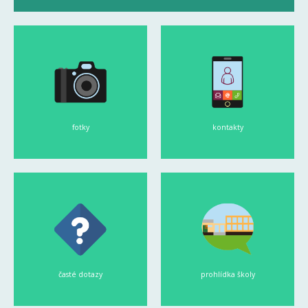
fotky
kontakty
časté dotazy
prohlídka školy