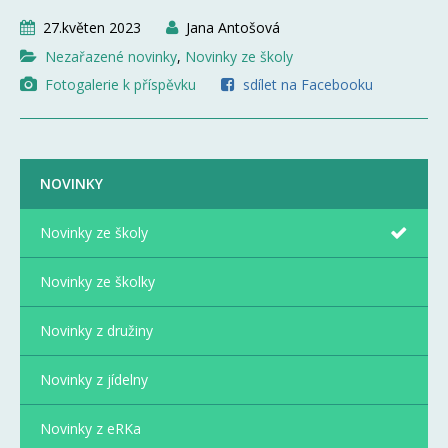
27.květen 2023
Jana Antošová
Nezařazené novinky
,
Novinky ze školy
Fotogalerie k příspěvku
sdílet na Facebooku
NOVINKY
Novinky ze školy
Novinky ze školky
Novinky z družiny
Novinky z jídelny
Novinky z eRKa