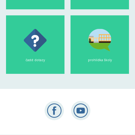
časté dotazy
prohlídka školy