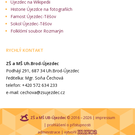
Újezdec na Wikipedii
Historie Újezdce na fotografiích
Farnost Újezdec-Těšov
Sokol Újezdec-Těšov
Folklórní soubor Rozmarýn
RYCHLÝ KONTAKT
ZŠ a MŠ Uh.Brod-Újezdec
Podhájí 291, 687 34 Uh.Brod-Újezdec
ředitelka: Mgr. Soňa Čechová
telefon: +420 572 634 233
e-mail: cechova@zsujezdec.cz
ZŠ a MŠ UB-Újezdec
© 2016 – 2026 |
impressum
|
prohlášení o přístupnosti
administrace
| vytvořil