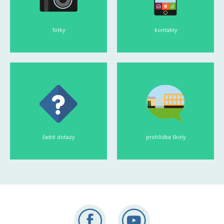
fotky
kontakty
časté dotazy
prohlídka školy