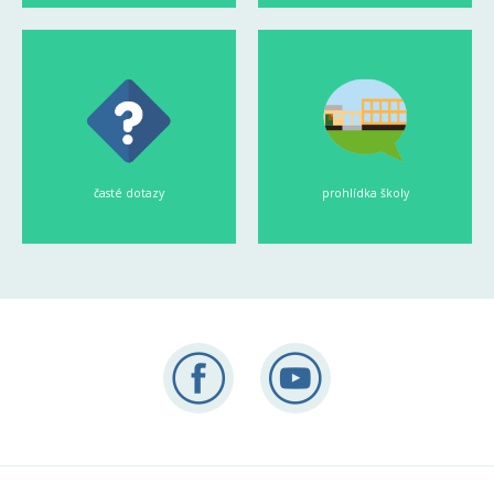
časté dotazy
prohlídka školy