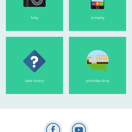
fotky
kontakty
časté dotazy
prohlídka školy