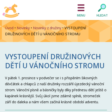
MENU
HLEDAT
Úvod
•
Novinky
•
Novinky z družiny
•
VYSTOUPENÍ
DRUŽINOVÝCH DĚTÍ U VÁNOČNÍHO STROMU
VYSTOUPENÍ DRUŽINOVÝCH
DĚTÍ U VÁNOČNÍHO STROMU
V pátek 1. prosince v podvečer se i s přispěním šikovných
děvčátek a chlapců z naší družinky rozzářil újezdecký vánoční
strom. Vánoční písně a básničky byly díky přednesu dětí ještě o
kapánek krásnější. Svůj úkol jsme zdárně splnili, stromeček
září do daleka a nám všem začíná krásné období adventu.