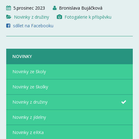
5.prosinec 2023
Bronislava Bujáčková
Novinky z družiny
Fotogalerie k příspěvku
sdílet na Facebooku
NOVINKY
Novinky ze školy
Novinky ze školky
Novinky z družiny
Novinky z jídelny
Novinky z eRKa