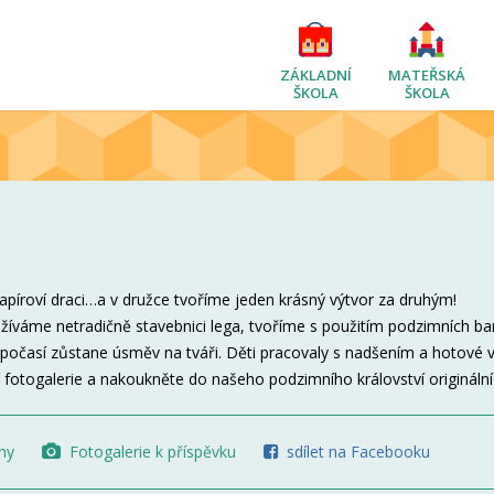
ZÁKLADNÍ
MATEŘSKÁ
ŠKOLA
ŠKOLA
 papíroví draci…a v družce tvoříme jeden krásný výtvor za druhým!
užíváme netradičně stavebnici lega, tvoříme s použitím podzimních ba
é počasí zůstane úsměv na tváři. Děti pracovaly s nadšením a hotové 
í fotogalerie a nakoukněte do našeho podzimního království originální
ny
Fotogalerie k příspěvku
sdílet na Facebooku