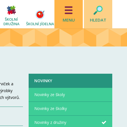
ŠKOLNÍ
MENU
HLEDAT
DRUŽINA
ŠKOLNÍ JÍDELNA
NOVINKY
rviček a
výrobky
Novinky ze školy
ch výtvorů.
Novinky ze školky
Novinky z družiny