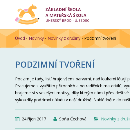
Úvod
•
Novinky
•
Novinky z družiny
•
Podzimní tvoření
PODZIMNÍ TVOŘENÍ
Podzim je tady, listí hraje všemi barvami, nad loukami létají
Pracujeme s využitím přírodních a netradičních materiálů, vy
hrajeme si s veselými motivy, díky kterým nám i přes deštiv
vykouzlily podzimní náladu v naší družině. Nahlédněte do naš
24.říjen 2017
Soňa Čechová
Novinky z druži