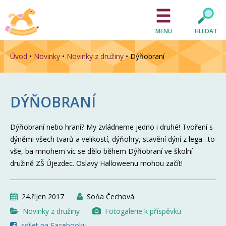
MENU
HLEDAT
Úvod
•
Novinky
•
Novinky z družiny
•
Dýňobraní
DÝŇOBRANÍ
Dýňobraní nebo hraní? My zvládneme jedno i druhé! Tvoření s
dýněmi všech tvarů a velikostí, dýňohry, stavění dýní z lega…to
vše, ba mnohem víc se dělo během Dýňobraní ve školní
družině ZŠ Újezdec. Oslavy Halloweenu mohou začít!
24.říjen 2017
Soňa Čechová
Novinky z družiny
Fotogalerie k příspěvku
sdílet na Facebooku