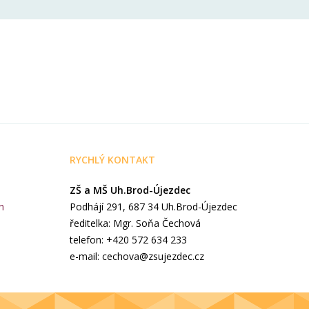
RYCHLÝ KONTAKT
ZŠ a MŠ Uh.Brod-Újezdec
h
Podhájí 291, 687 34 Uh.Brod-Újezdec
ředitelka: Mgr. Soňa Čechová
telefon: +420 572 634 233
e-mail: cechova@zsujezdec.cz